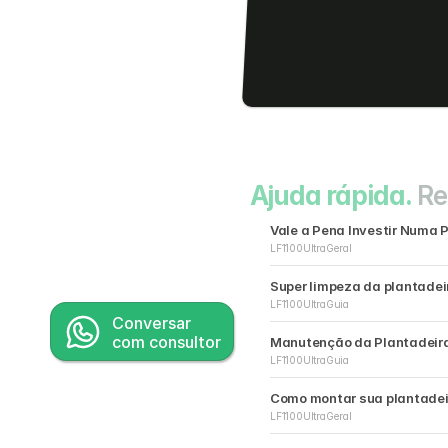
Ajuda rápida.
Re
Vale a Pena Investir Numa 
LF1100Ultra
Geral
Super limpeza da plantadeir
LF1100Ultra
Guia
Conversar
com consultor
Manutenção da Plantadeira
LF1100Ultra
Guia
Como montar sua plantadei
LF1100Ultra
Geral