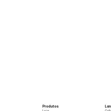
Produtos
La
Loja
Grã